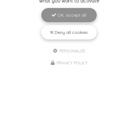
what you want to activate
Téléphone
OK, accept all
Image
Deny all cookies
4 fichiers au maximum.
Message
Limité à 20 Mo.
Types autorisés : pdf, png, jpg, jpeg.
PERSONALIZE
PRIVACY POLICY
J'autorise ce site à conserver l'ensemble des données transmises dans ce
formulaire pour faciliter le suivi et le traitement de ma demande.
(Aucune
exploitation commerciale ne sera faite des données conservées. Voir
notre
politique de confidentialité
)