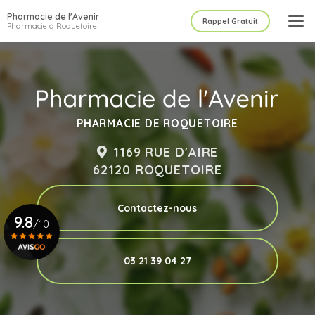
Aller
Pharmacie de l'Avenir
au
Rappel Gratuit
Pharmacie à Roquetoire
contenu
principal
PHARMACIE DE ROQUETOIRE
1169 RUE D'AIRE
62120 ROQUETOIRE
Contactez-nous
9.8
/10
03 21 39 04 27
Voir le certificat