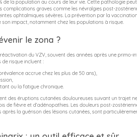
 de la population au cours de leur vie. Cette pathologie peut
es complications graves comme les névralgies post-zostérien
eintes ophtalmiques sévères. La prévention par la vaccination 
re son impact, notamment chez les populations à risque.
évenir le zona ?
a réactivation du VZV, souvent des années après une primo-inf
s de risque incluent :
prévalence accrue chez les plus de 50 ans),
ssion,
tant ou la fatigue chronique.
nt des éruptions cutanées douloureuses suivant un trajet n
 de fièvre et d’adénopathies. Les douleurs post-zostérienne
s après la guérison des lésions cutanées, sont particulièreme
ingrix : un outil efficace et sûr