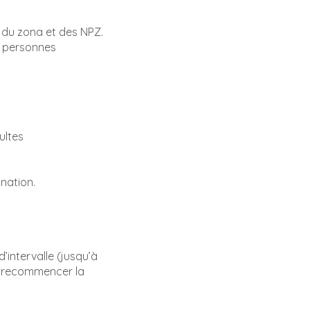
n du zona et des NPZ.
es personnes
ultes
ination.
intervalle (jusqu’à
de recommencer la