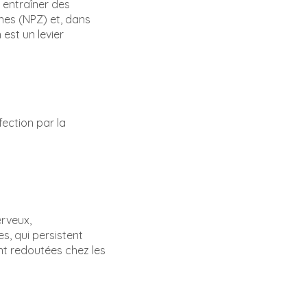
 entraîner des
nes (NPZ) et, dans
est un levier
ection par la
erveux,
s, qui persistent
nt redoutées chez les