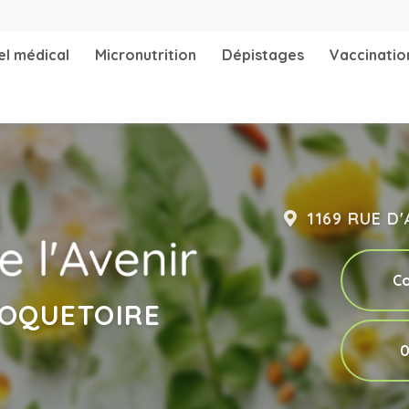
Navigation 
el médical
Micronutrition
Dépistages
Vaccinatio
1169 RUE D
Co
ROQUETOIRE
0