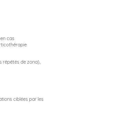
 en cas
rticothérapie
s répétés de zona),
tions ciblées par les