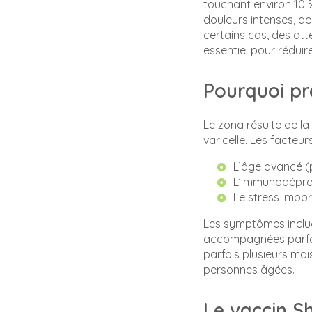
touchant environ 10 %
douleurs intenses, d
certains cas, des att
essentiel pour rédui
Pourquoi pr
Le zona résulte de l
varicelle. Les facteur
L’âge avancé (
L’immunodépre
Le stress impor
Les symptômes inclue
accompagnées parfois
parfois plusieurs moi
personnes âgées.
Le vaccin Sh