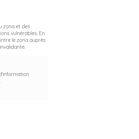
u zona et des
ions vulnérables. En
contre le zona auprès
invalidante.
d'information
.