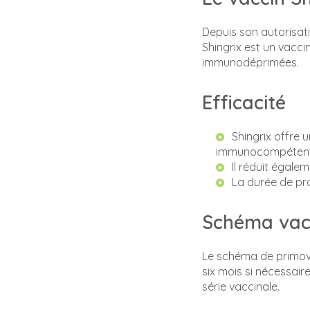
Depuis son autorisati
Shingrix est un vacci
immunodéprimées.
Efficacité
Shingrix offre 
immunocompétent
Il réduit égale
La durée de pro
Schéma vac
Le schéma de primova
six mois si nécessair
série vaccinale.