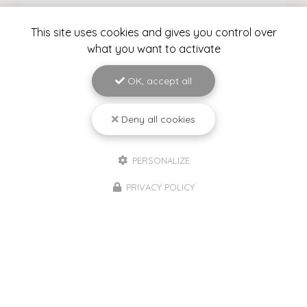
Nom Prénom
This site uses cookies and gives you control over
Société
what you want to activate
Email
OK, accept all
Téléphone
Deny all cookies
Image
4 fichiers au maximum.
PERSONALIZE
Message
Limité à 20 Mo.
Types autorisés : pdf, png, jpg, jpeg.
PRIVACY POLICY
J'autorise ce site à conserver l'ensemble des données transmises dans ce
formulaire pour faciliter le suivi et le traitement de ma demande.
(Aucune
exploitation commerciale ne sera faite des données conservées. Voir
notre
politique de confidentialité
)