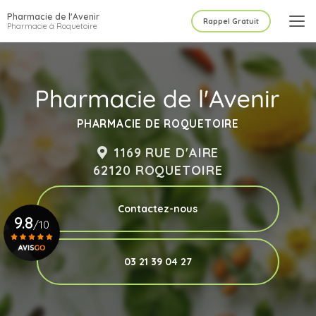
Aller
Pharmacie de l'Avenir
au
Rappel Gratuit
Pharmacie à Roquetoire
contenu
principal
PHARMACIE DE ROQUETOIRE
1169 RUE D'AIRE
62120 ROQUETOIRE
Contactez-nous
9.8
/10
03 21 39 04 27
Voir le certificat