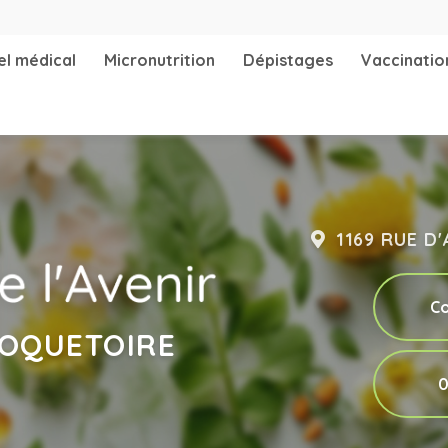
Navigation 
el médical
Micronutrition
Dépistages
Vaccinatio
1169 RUE D
Co
ROQUETOIRE
0