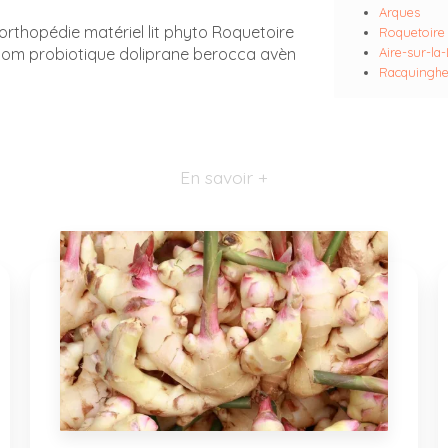
Arques
orthopédie matériel lit phyto Roquetoire
Roquetoire
om probiotique doliprane berocca avèn
Aire-sur-la
Racquingh
En savoir +