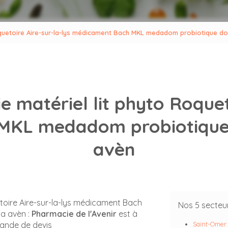
Roquetoire Aire-sur-la-lys médicament Bach MKL medadom probiotique d
 matériel lit phyto Roquet
MKL medadom probiotique 
avèn
etoire Aire-sur-la-lys médicament Bach
Nos 5 secteu
a avèn :
Pharmacie de l'Avenir
est à
mande de devis
Saint-Omer