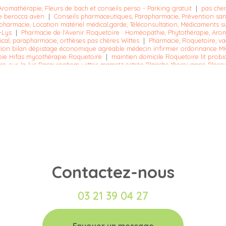
romathérapie, Fleurs de bach et conseils perso - Parking gratuit
|
pas cher
e berocca avèn
|
Conseils pharmaceutiques, Parapharmacie, Prévention sant
pharmacie, Location matériel médical,garde, Téléconsultation, Médicaments 
-Lys
|
Pharmacie de l'Avenir Roquetoire : Homéopathie, Phytothérapie, Arom
cal, parapharmacie, orthèses pas chères Wittes
|
Pharmacie, Roquetoire, vac
tion bilan dépistage économique agréable médecin infirmier ordonnance MK
apie Hifas mycothérapie Roquetoire
|
maintien domicile Roquetoire lit prob
ire-sur-la-lys Racquinghem wittes mametz estrée Blanche therouanne Ble
falgan coqueluche tétanos naturel bio
|
Pharmacie pour livraison de méd
 partenaire santé médicament matériel médical micronutrition vaccination
Contactez-nous
03 21 39 04 27