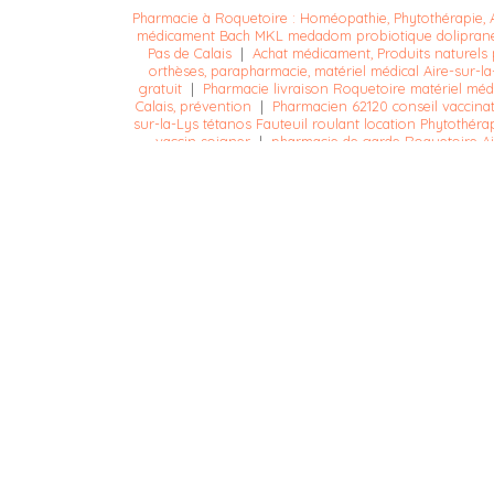
Pharmacie à Roquetoire : Homéopathie, Phytothérapie, A
médicament Bach MKL medadom probiotique dolipran
Pas de Calais
|
Achat médicament, Produits naturels 
orthèses, parapharmacie, matériel médical Aire-sur-la
gratuit
|
Pharmacie livraison Roquetoire matériel médi
Calais, prévention
|
Pharmacien 62120 conseil vaccina
sur-la-Lys tétanos Fauteuil roulant location Phytothér
vaccin soigner
|
pharmacie de garde Roquetoire A
Roquetoire Avène Novexpert Donormyl Doliprane Da
Roquetoire