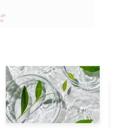
-Lys
em