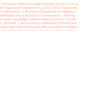
 orthopédie matériel lit phyto Roquetoire Aire-sur-la-lys
é, Disponibilité médicaments, 62120, 62129, Roquetoire,
sur ordonnance
|
Pharmacie Roquetoire lits médicaux,
athérapie, Fleurs de bach et conseils perso - Parking
cination, dépistage, matériel médical, livraison, Pas-de-
L Saforelle
|
Micronutrition médicament Pharma Aire-
iotique bach naturopathie bio téléconsultation medadom
ssy mazinghem 0825742030
|
Bioderma pharmacie de
icaments à domicile à Roquetoire
|
Pharmacie 62120
 audomarois