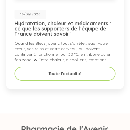
08/06/202
n, chaleur et médicaments :
🍹 Boisson
 supporters de l’équipe de
2026 pour
vent savoir!
porte‑mon
us jouent, tout s’arrête… sauf votre
Depuis le 1er 
ns et votre cerveau, qui doivent
boissons sucr
onctionner par 30 °C, en tribune ou en
artificiellemen
ntre chaleur, alcool, cris, émotions…
la consommat
Toute l'actualité