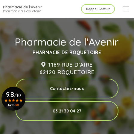
Aller
Pharmacie de l'Avenir
au
Rappel Gratuit
Pharmacie à Roquetoire
contenu
principal
PHARMACIE DE ROQUETOIRE
1169 RUE D'AIRE
62120 ROQUETOIRE
Contactez-nous
9.8
/10
03 21 39 04 27
Voir le certificat