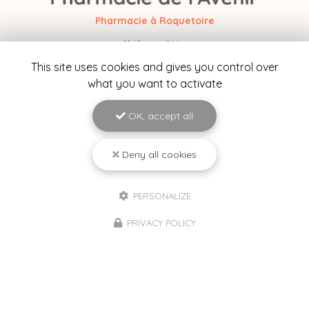
Pharmacie à Roquetoire
1169 rue d'Aire
62120 Roquetoire
This site uses cookies and gives you control over
03 21 39 04 27
what you want to activate
Lundi au vendredi :
8h45 - 12h30 / 14h - 19h30
OK, accept all
Samedi :
8h45 - 13h
Deny all cookies
Suivez-nous sur les réseaux sociaux
PERSONALIZE
PRIVACY POLICY
Envoyez un message