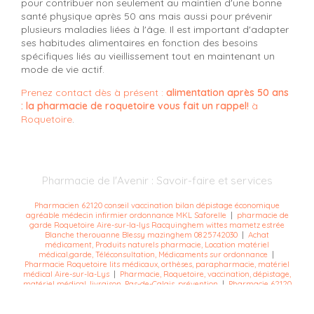
pour contribuer non seulement au maintien d'une bonne
santé physique après 50 ans mais aussi pour prévenir
plusieurs maladies liées à l'âge. Il est important d'adapter
ses habitudes alimentaires en fonction des besoins
spécifiques liés au vieillissement tout en maintenant un
mode de vie actif.
Prenez contact dès à présent :
alimentation après 50 ans
: la pharmacie de roquetoire vous fait un rappel!
à
Roquetoire
.
Pharmacie de l'Avenir : Savoir-faire et services
Pharmacien 62120 conseil vaccination bilan dépistage économique
agréable médecin infirmier ordonnance MKL Saforelle
|
pharmacie de
garde Roquetoire Aire-sur-la-lys Racquinghem wittes mametz estrée
Blanche therouanne Blessy mazinghem 0825742030
|
Achat
médicament, Produits naturels pharmacie, Location matériel
médical,garde, Téléconsultation, Médicaments sur ordonnance
|
Pharmacie Roquetoire lits médicaux, orthèses, parapharmacie, matériel
médical Aire-sur-la-Lys
|
Pharmacie, Roquetoire, vaccination, dépistage,
matériel médical, livraison, Pas-de-Calais, prévention
|
Pharmacie 62120
Roquetoire partenaire santé médicament matériel médical
micronutrition vaccination audomarois
|
Pharmacie à Roquetoire :
Homéopathie, Phytothérapie, Aromathérapie, Fleurs de bach et conseils