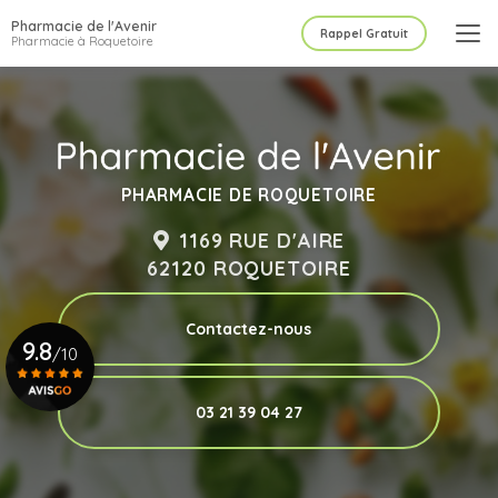
Aller
Pharmacie de l'Avenir
au
Rappel Gratuit
Pharmacie à Roquetoire
contenu
principal
PHARMACIE DE ROQUETOIRE
1169 RUE D'AIRE
62120 ROQUETOIRE
Contactez-nous
9.8
/10
03 21 39 04 27
Voir le certificat