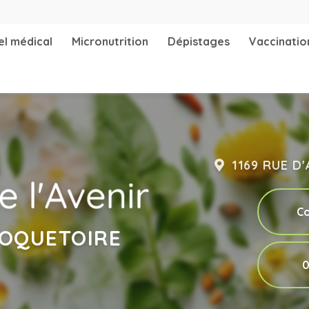
Navigation 
el médical
Micronutrition
Dépistages
Vaccinatio
1169 RUE D
Co
ROQUETOIRE
0