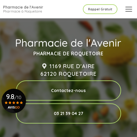
Aller
Pharmacie de l'Avenir
au
Rappel Gratuit
Pharmacie à Roquetoire
contenu
principal
PHARMACIE DE ROQUETOIRE
1169 RUE D'AIRE
62120 ROQUETOIRE
Contactez-nous
9.8
/10
03 21 39 04 27
Voir le certificat