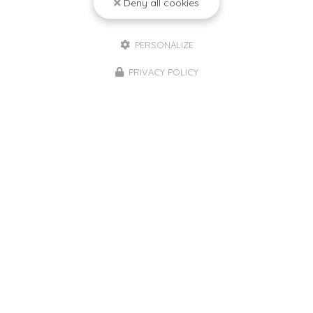
Deny all cookies
PERSONALIZE
08/06/2026
PRIVACY POLICY
🍹 Boissons sucrées : ce qui change en
2026 pour votre santé… et votre
porte‑monnaie
Depuis le 1er janvier 2026, une nouvelle taxe cible les
boissons sucrées et celles édulcorées
artificiellement en France. L’objectif est clair : réduire
la consommation de produits qui augmentent le…
Toute l'actualité