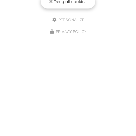
Deny all cookies
PERSONALIZE
08/06/2026
PRIVACY POLICY
🍹 Boissons sucrées : ce qui change en
2026 pour votre santé… et votre
porte‑monnaie
Depuis le 1er janvier 2026, une nouvelle taxe cible les
boissons sucrées et celles édulcorées
artificiellement en France. L’objectif est clair : réduire
la consommation de produits qui augmentent le…
Toute l'actualité