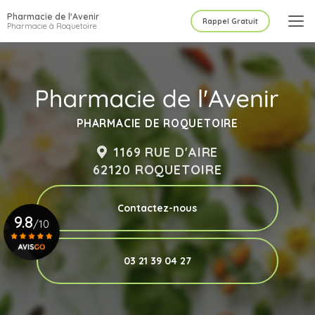
Aller
Pharmacie de l'Avenir
au
Rappel Gratuit
Pharmacie à Roquetoire
contenu
principal
PHARMACIE DE ROQUETOIRE
1169 RUE D'AIRE
62120 ROQUETOIRE
Contactez-nous
9.8
/10
03 21 39 04 27
Voir le certificat