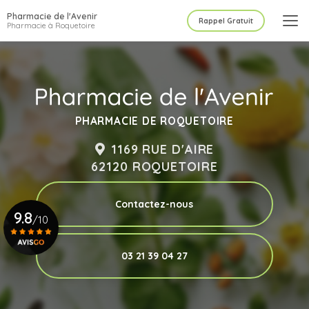
Aller
Pharmacie de l'Avenir
au
Rappel Gratuit
Pharmacie à Roquetoire
contenu
principal
PHARMACIE DE ROQUETOIRE
1169 RUE D'AIRE
62120 ROQUETOIRE
Contactez-nous
9.8
/10
03 21 39 04 27
Voir le certificat