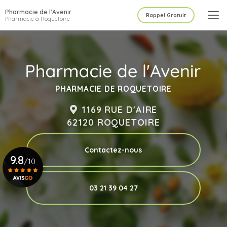
Aller
Pharmacie de l'Avenir
au
Rappel Gratuit
Pharmacie à Roquetoire
contenu
principal
PHARMACIE DE ROQUETOIRE
1169 RUE D'AIRE
62120 ROQUETOIRE
Contactez-nous
9.8
/10
03 21 39 04 27
Voir le certificat