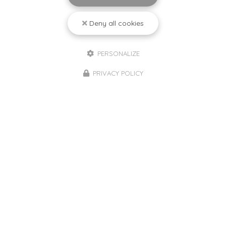
Deny all cookies
PERSONALIZE
PRIVACY POLICY
08/06/2026
🍹 Boissons sucrées : ce qui change en
2026 pour votre santé… et votre
porte‑monnaie
Depuis le 1er janvier 2026, une nouvelle taxe cible les
boissons sucrées et celles édulcorées
artificiellement en France. L’objectif est clair : réduire
la consommation de produits qui augmentent le…
Toute l'actualité