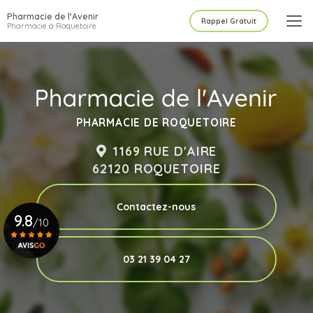
Aller
Pharmacie de l'Avenir
au
Rappel Gratuit
Pharmacie à Roquetoire
contenu
principal
PHARMACIE DE ROQUETOIRE
1169 RUE D'AIRE
62120 ROQUETOIRE
Contactez-nous
9.8
/10
03 21 39 04 27
Voir le certificat